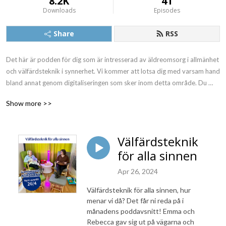
8.2K
41
Downloads
Episodes
Share
RSS
Det här är podden för dig som är intresserad av äldreomsorg i allmänhet 
och välfärdsteknik i synnerhet. Vi kommer att lotsa dig med varsam hand 
bland annat genom digitaliseringen som sker inom detta område. Du 
kanske jobbar inom kommunal eller privat äldreomsorg. Eller också är du 
Show more >>
IT-tekniker. Eller bara lika nördig som vi på Phoniro när det gäller smarta 
lösningar för äldreomsorgen. Vill du veta mer om digitala lås för 
hemtjänsten såväl som hur man gör smarta upphandlingar som kommun 
Välfärdsteknik
så är detta podden för dig. Välkommen!
för alla sinnen
Apr 26, 2024
Välfärdsteknik för alla sinnen, hur
menar vi då? Det får ni reda på i
månadens poddavsnitt! Emma och
Rebecca gav sig ut på vägarna och