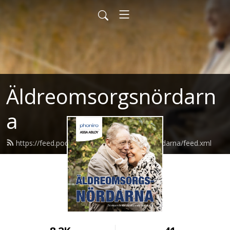
Äldreomsorgsnördarn
a
https://feed.podbean.com/aldreomsorgsnordarna/feed.xml